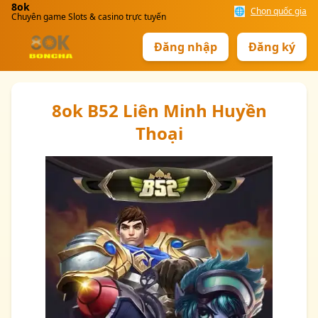
8ok
🌐
Chọn quốc gia
Chuyên game Slots & casino trực tuyến
Đăng nhập
Đăng ký
8ok B52 Liên Minh Huyền
Thoại