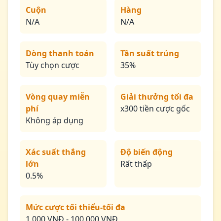
Cuộn
Hàng
N/A
N/A
Dòng thanh toán
Tần suất trúng
Tùy chọn cược
35%
Vòng quay miễn
Giải thưởng tối đa
phí
x300 tiền cược gốc
Không áp dụng
Xác suất thắng
Độ biến động
lớn
Rất thấp
0.5%
Mức cược tối thiểu-tối đa
1.000 VNĐ - 100.000 VNĐ