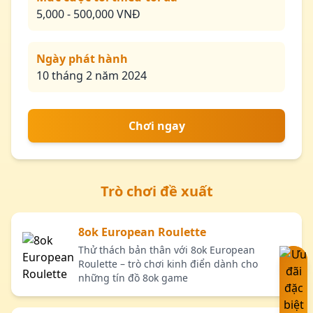
5,000 - 500,000 VNĐ
Ngày phát hành
10 tháng 2 năm 2024
Chơi ngay
Trò chơi đề xuất
8ok European Roulette
Thử thách bản thân với 8ok European
Roulette – trò chơi kinh điển dành cho
những tín đồ 8ok game